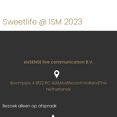
Auteur:
Cindy
Sweetlife @ ISM 2023
sixSENSE live communication B.V.
Boompjes 4
1822 RC ALKMAAR
Noord-Holland
The
Netherlands
Bezoek alleen op afspraak