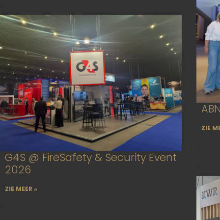
ABN
ZIE M
G4S @ FireSafety & Security Event
2026
ZIE MEER »