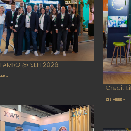
 AMRO @ SEH 2026
EER »
Credit L
ZIE MEER »