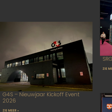
SRG
ZIE M
G4S – Nieuwjaar Kickoff Event
2026
ZIE MEER »