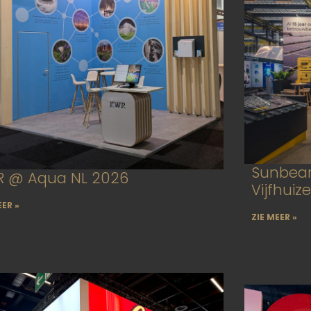
Sunbeam
 @ Aqua NL 2026
Vijfhuiz
EER »
ZIE MEER »