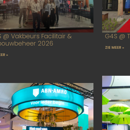
 @ Vakbeurs Facilitair &
G4S @ 
bouwbeheer 2026
ZIE MEER »
EER »