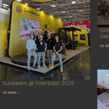
G4S
Ge
ZIE M
Sunbeam @ InterSolar 2026
ZIE MEER »