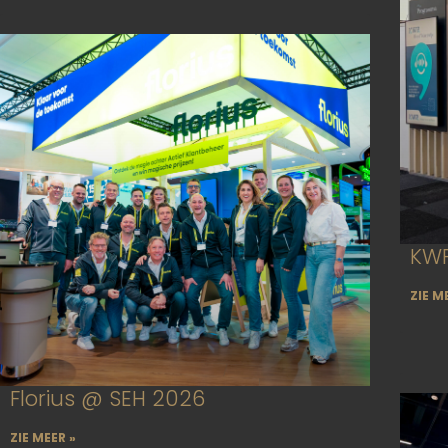
KWR
ZIE M
Florius @ SEH 2026
ZIE MEER »