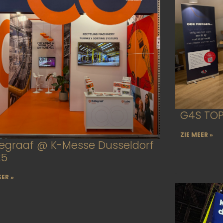
G4S TO
ZIE MEER »
legraaf @ K-Messe Dusseldorf
25
EER »