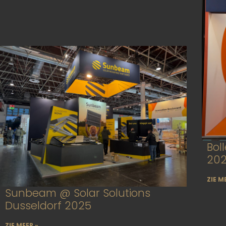
Bol
20
ZIE M
Sunbeam @ Solar Solutions
Dusseldorf 2025
ZIE MEER »