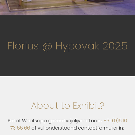
Florius @ Hypovak 2025
About to Exhibit?
Bel of Whatsapp geheel vrijblijvend naar
+31 (0)6 10
73 66 66
of vul onderstaand contactformulier in: