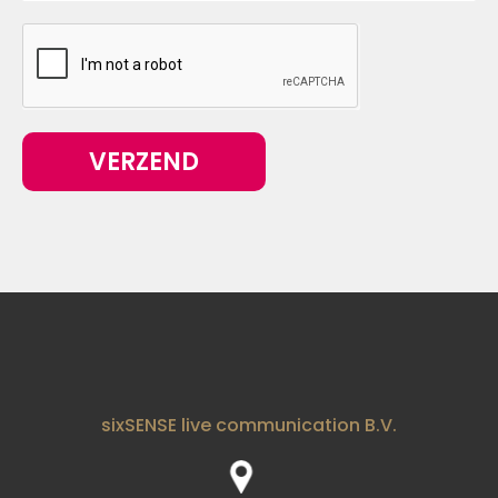
VERZEND
sixSENSE live communication B.V.