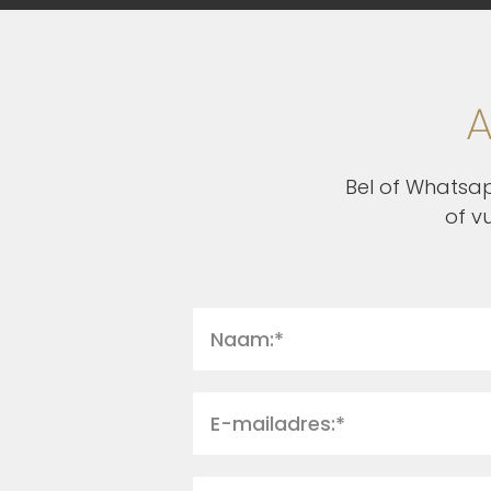
A
Bel of Whatsap
of v