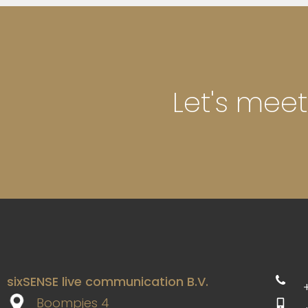
Let's meet
sixSENSE live communication B.V.
Boompjes 4