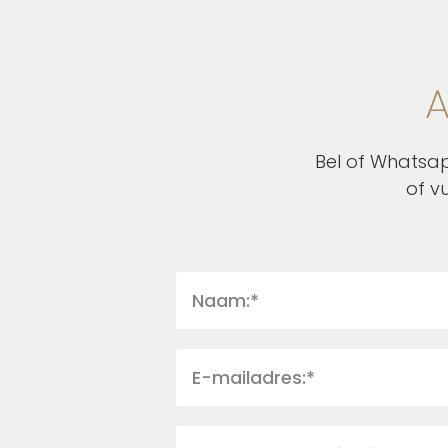
A
Bel of Whatsap
of v