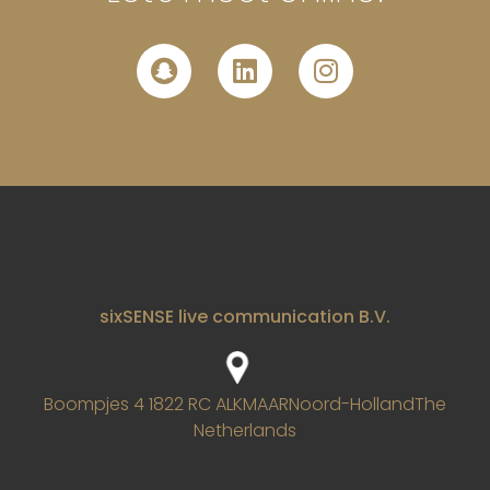
sixSENSE live communication B.V.
Boompjes 4
1822 RC ALKMAAR
Noord-Holland
The
Netherlands