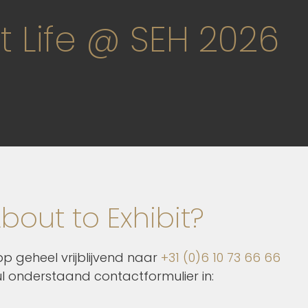
t Life @ SEH 2026
bout to Exhibit?
p geheel vrijblijvend naar
+31 (0)6 10 73 66 66
ul onderstaand contactformulier in: