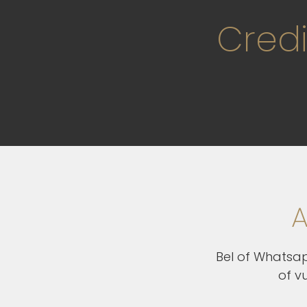
Credi
A
Bel of Whatsap
of v