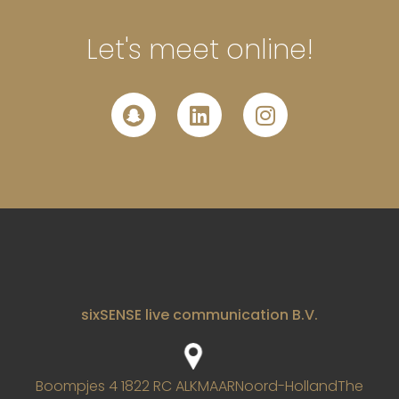
Let's meet online!
sixSENSE live communication B.V.
Boompjes 4
1822 RC ALKMAAR
Noord-Holland
The