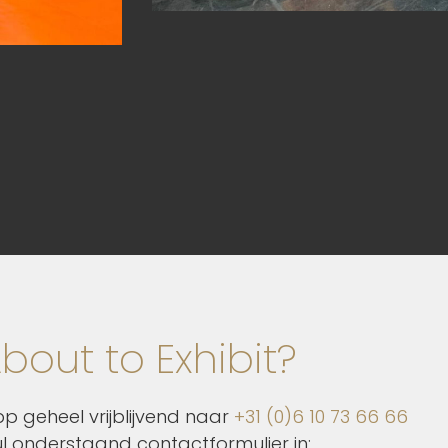
bout to Exhibit?
p geheel vrijblijvend naar
+31 (0)6 10 73 66 66
ul onderstaand contactformulier in: