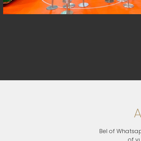
A
Bel of Whatsap
of v