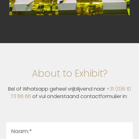
About to Exhibit?
Bel of Whatsapp geheel vrijblijvend naar
+31 (0)6 10
73 66 66
of vul onderstaand contactformulier in: