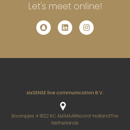
Let's meet online!
sixSENSE live communication B.V.
Boompjes 4
1822 RC ALKMAAR
Noord-Holland
The
Netherlands