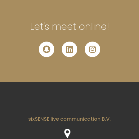
Let's meet online!
sixSENSE live communication B.V.