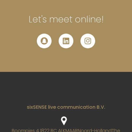
Let's meet online!
sixSENSE live communication B.V.
Boompjes 4
1822 RC ALKMAAR
Noord-Holland
The