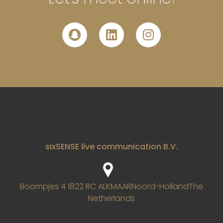
sixSENSE live communication B.V.
Boompjes 4
1822 RC ALKMAAR
Noord-Holland
The
Netherlands