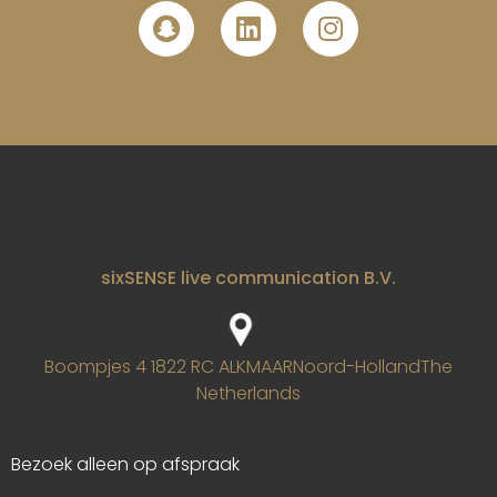
sixSENSE live communication B.V.
Boompjes 4
1822 RC ALKMAAR
Noord-Holland
The
Netherlands
Bezoek alleen op afspraak